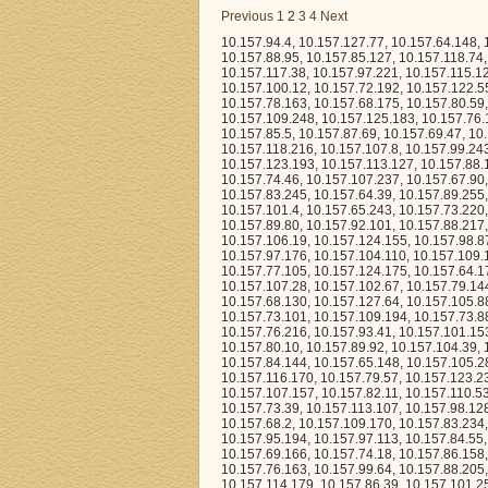
Previous
1
2
3
4
Next
10.157.94.4, 10.157.127.77, 10.157.64.148, 10.157.91.11, 10.157.115.222, 10.157.72.83, 10.157.94.191, 10.157.109.196, 10.157.88.95, 10.157.85.127, 10.157.118.74, 10.157.122.5, 10.157.111.136, 10.157.101.225, 10.157.78.160, 10.157.70.171, 10.157.117.38, 10.157.97.221, 10.157.115.128, 10.157.115.2, 10.157.98.77, 10.157.64.136, 10.157.109.127, 10.157.111.47, 10.157.100.12, 10.157.72.192, 10.157.122.55, 10.157.99.185, 10.157.116.194, 10.157.106.17, 10.157.84.179, 10.157.76.104, 10.157.78.163, 10.157.68.175, 10.157.80.59, 10.157.94.211, 10.157.84.43, 10.157.102.2, 10.157.89.1, 10.157.104.59, 10.157.109.248, 10.157.125.183, 10.157.76.165, 10.157.104.96, 10.157.83.134, 10.157.91.47, 10.157.70.110, 10.157.87.55, 10.157.85.5, 10.157.87.69, 10.157.69.47, 10.157.81.141, 10.157.68.177, 10.157.74.130, 10.157.108.100, 10.157.107.112, 10.157.118.216, 10.157.107.8, 10.157.99.243, 10.157.123.202, 10.157.82.50, 10.157.120.212, 10.157.91.168, 10.157.77.153, 10.157.123.193, 10.157.113.127, 10.157.88.171, 10.157.75.95, 10.157.76.118, 10.157.122.46, 10.157.65.105, 10.157.75.160, 10.157.74.46, 10.157.107.237, 10.157.67.90, 10.157.113.9, 10.157.74.22, 10.157.111.111, 10.157.82.145, 10.157.87.190, 10.157.83.245, 10.157.64.39, 10.157.89.255, 10.157.66.156, 10.157.93.55, 10.157.96.89, 10.157.76.143, 10.157.92.138, 10.157.101.4, 10.157.65.243, 10.157.73.220, 10.157.101.9, 10.157.86.174, 10.157.90.69, 10.157.67.56, 10.157.91.39, 10.157.89.80, 10.157.92.101, 10.157.88.217, 10.157.90.250, 10.157.104.237, 10.157.94.49, 10.157.75.2, 10.157.86.14, 10.157.106.19, 10.157.124.155, 10.157.98.87, 10.157.97.10, 10.157.105.153, 10.157.120.101, 10.157.123.128, 10.157.77.149, 10.157.97.176, 10.157.104.110, 10.157.109.195, 10.157.123.192, 10.157.116.40, 10.157.123.76, 10.157.115.8, 10.157.98.109, 10.157.77.105, 10.157.124.175, 10.157.64.171, 10.157.99.233, 10.157.103.249, 10.157.113.19, 10.157.67.50, 10.157.117.95, 10.157.107.28, 10.157.102.67, 10.157.79.144, 10.157.121.214, 10.157.86.83, 10.157.84.169, 10.157.65.252, 10.157.114.29, 10.157.68.130, 10.157.127.64, 10.157.105.88, 10.157.73.166, 10.157.121.176, 10.157.69.236, 10.157.84.12, 10.157.106.49, 10.157.73.101, 10.157.109.194, 10.157.73.88, 10.157.122.27, 10.157.121.91, 10.157.127.121, 10.157.85.47, 10.157.70.100, 10.157.76.216, 10.157.93.41, 10.157.101.153, 10.157.68.98, 10.157.100.230, 10.157.100.65, 10.157.121.33, 10.157.116.131, 10.157.80.10, 10.157.89.92, 10.157.104.39, 10.157.97.112, 10.157.86.50, 10.157.116.48, 10.157.112.187, 10.157.109.190, 10.157.84.144, 10.157.65.148, 10.157.105.28, 10.157.88.103, 10.157.123.227, 10.157.102.231, 10.157.86.197, 10.157.119.183, 10.157.116.170, 10.157.79.57, 10.157.123.235, 10.157.118.70, 10.157.121.16, 10.157.108.61, 10.157.92.10, 10.157.122.171, 10.157.107.157, 10.157.82.11, 10.157.110.53, 10.157.113.63, 10.157.104.33, 10.157.105.198, 10.157.101.139, 10.157.114.250, 10.157.73.39, 10.157.113.107, 10.157.98.128, 10.157.67.114, 10.157.94.182, 10.157.81.88, 10.157.119.34, 10.157.119.32, 10.157.68.2, 10.157.109.170, 10.157.83.234, 10.157.93.245, 10.157.85.123, 10.157.73.253, 10.157.120.213, 10.157.70.229, 10.157.95.194, 10.157.97.113, 10.157.84.55, 10.157.122.151, 10.157.101.190, 10.157.78.198, 10.157.109.142, 10.157.76.30, 10.157.69.166, 10.157.74.18, 10.157.86.158, 10.157.102.252, 10.157.106.118, 10.157.80.101, 10.157.121.223, 10.157.115.138, 10.157.76.163, 10.157.99.64, 10.157.88.205, 10.157.115.119, 10.157.122.178, 10.157.106.1, 10.157.77.200, 10.157.110.35, 10.157.114.179, 10.157.86.39, 10.157.101.250, 10.157.73.239, 10.157.107.42, 10.157.114.69, 10.157.85.227, 10.157.99.208, 10.157.67.81, 10.157.69.201, 10.157.68.242, 10.157.74.205, 10.157.111.101, 10.157.100.26, 10.157.120.104, 10.1