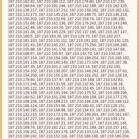
0.143.14, 187.210.142.192, 187.210.154.102, 187.210.130.207, 187.210.148.242, 187.210.137.63, 187.210.154.250, 187.210.155.120, 187.210.181.252, 187.210.128.19, 187.210.179.66, 187.210.137.97, 187.210.134.168, 187.210.142.83, 187.210.171.246, 187.210.131.59, 187.210.132.66, 187.210.138.18, 187.210.185.122, 187.210.185.57, 187.210.151.45, 187.210.168.131, 187.210.129.148, 187.210.191.194, 187.210.175.52, 187.210.189.196, 187.210.160.52, 187.210.151.239, 187.210.169.108, 187.210.177.179, 187.210.188.106, 187.210.188.213, 187.210.166.239, 187.210.148.112, 187.210.188.124, 187.210.153.96, 187.210.180.42, 187.210.129.151, 187.210.140.195, 187.210.168.98, 187.210.134.63, 187.210.145.188, 187.210.132.215, 187.210.172.139, 187.210.180.201, 187.210.161.187, 187.210.147.227, 187.210.148.91, 187.210.163.57, 187.210.159.174, 187.210.169.226, 187.210.187.21, 187.210.142.117, 187.210.181.146, 187.210.189.74, 187.210.181.212, 187.210.161.189, 187.210.157.141, 187.210.156.251, 187.210.183.179, 187.210.133.124, 187.210.147.135, 187.210.190.242, 187.210.152.116, 187.210.188.188, 187.210.180.204, 187.210.170.177, 187.210.179.36, 187.210.140.208, 187.210.129.175, 187.210.175.136, 187.210.149.224, 187.210.182.11, 187.210.129.246, 187.210.187.246, 187.210.169.235, 187.210.165.91, 187.210.137.246, 187.210.179.152, 187.210.185.10, 187.210.134.49, 187.210.169.194, 187.210.158.180, 187.210.157.59, 187.210.142.47, 187.210.140.101, 187.210.154.50, 187.210.144.244, 187.210.171.58, 187.210.173.16, 187.210.142.4, 187.210.170.244, 187.210.182.70, 187.210.160.134, 187.210.160.171, 187.210.187.208, 187.210.137.143, 187.210.135.91, 187.210.170.125, 187.210.161.38, 187.210.185.36, 187.210.180.177, 187.210.131.92, 187.210.146.85, 187.210.191.158, 187.210.189.205, 187.210.161.240, 187.210.177.54, 187.210.154.40, 187.210.146.74, 187.210.190.111, 187.210.169.46, 187.210.145.209, 187.210.154.210, 187.210.137.88, 187.210.159.135, 187.210.175.147, 187.210.161.131, 187.210.183.73, 187.210.190.216, 187.210.191.197, 187.210.171.17, 187.210.182.60, 187.210.128.165, 187.210.173.112, 187.210.165.45, 187.210.145.158, 187.210.191.78, 187.210.150.132, 187.210.186.177, 187.210.136.118, 187.210.158.140, 187.210.131.206, 187.210.167.74, 187.210.135.3, 187.210.144.26, 187.210.136.31, 187.210.144.105, 187.210.164.184, 187.210.130.121, 187.210.174.3, 187.210.170.145, 187.210.133.148, 187.210.173.91, 187.210.133.8, 187.210.141.53, 187.210.129.178, 187.210.190.150, 187.210.159.186, 187.210.128.227, 187.210.157.122, 187.210.173.184, 187.210.138.243, 187.210.191.45, 187.210.153.221, 187.210.180.25, 187.210.172.45, 187.210.143.42, 187.210.150.168, 187.210.151.174, 187.210.182.148, 187.210.167.95, 187.210.167.158, 187.210.183.1, 187.210.160.59, 187.210.157.97, 187.210.144.110, 187.210.189.62, 187.210.154.174, 187.210.159.247, 187.210.163.237, 187.210.185.253, 187.210.143.232, 187.210.158.200, 187.210.166.64, 187.210.170.96, 187.210.132.129, 187.210.131.93, 187.210.180.60, 187.210.148.177, 187.210.163.112, 187.210.189.240, 187.210.158.219, 187.210.188.255, 187.210.163.104, 187.210.160.148, 187.210.189.102, 187.210.172.103, 187.210.188.30, 187.210.146.227, 187.210.186.252, 187.210.186.58, 187.210.175.255, 187.210.183.60, 187.210.190.99, 187.210.158.201, 187.210.184.38, 187.210.184.230, 187.210.153.234, 187.210.180.3, 187.210.167.242, 187.210.129.226, 187.210.175.84, 187.210.182.107, 187.210.155.248, 187.210.150.108, 187.210.141.254, 187.210.165.2, 187.210.178.14, 187.210.164.89, 187.210.156.0, 187.210.159.156, 187.210.134.12, 187.210.190.146, 187.210.161.29, 187.210.149.217, 187.210.157.60, 187.210.185.185, 187.210.155.47, 187.210.138.196, 187.210.185.166, 187.210.137.116, 187.210.178.12, 187.210.151.126, 187.210.133.190, 187.210.131.35, 187.210.144.153, 187.210.167.209, 187.210.185.230, 187.210.180.108, 187.210.168.10, 187.210.185.128, 187.210.157.202, 187.210.174.31, 187.210.183.140, 187.210.187.96, 187.210.145.103, 187.210.156.69, 187.210.179.201, 187.210.163.150, 187.210.162.255, 187.210.130.26, 187.210.152.226, 187.210.173.148, 187.210.191.233, 187.210.130.209, 187.210.176.112, 187.210.146.112, 187.210.146.129, 187.210.135.80, 187.210.163.91, 187.210.178.97, 187.210.135.249, 187.210.191.141, 187.210.155.71, 187.210.141.147, 187.210.163.217, 187.210.176.205, 187.210.140.129, 187.210.141.43, 187.210.144.41, 187.210.151.210, 187.210.137.216, 187.210.176.227, 187.210.152.148, 187.210.181.65, 187.210.138.236, 187.210.174.186, 187.210.168.120, 187.210.177.111, 187.210.146.55, 187.210.164.253, 187.210.183.162, 187.210.137.70, 187.210.169.101, 187.210.188.107, 187.210.129.165, 187.210.179.61, 187.210.177.88, 187.210.141.57, 187.210.156.39, 187.210.148.208, 187.210.169.7, 187.210.138.163, 187.210.154.118, 187.210.187.145, 187.210.153.150, 187.210.158.89, 187.210.133.52, 187.210.138.117, 187.210.167.28, 187.210.162.240, 187.210.165.179, 187.210.182.14, 187.210.136.246, 187.210.175.126, 187.210.149.171, 187.210.150.131, 187.210.186.162, 187.210.187.67, 187.210.163.174, 187.210.137.85, 187.210.131.157, 187.210.160.20, 187.210.132.43, 187.210.141.240, 187.210.163.89, 187.210.174.1, 187.210.155.91, 187.210.155.83, 187.210.159.151, 187.210.168.202, 187.210.129.237, 187.210.132.40, 187.210.149.132, 187.210.154.163, 187.210.143.251, 187.210.138.166, 187.210.132.188, 187.210.132.107, 187.210.138.216, 187.210.136.17, 187.210.150.137, 187.210.169.99, 187.210.163.178, 187.210.131.78, 187.210.145.33, 187.210.169.233, 187.210.138.39, 187.210.173.44, 187.210.168.63, 187.210.178.49, 187.210.138.105, 187.210.144.255, 187.210.159.162, 187.210.151.71, 187.210.153.225, 187.210.128.228, 187.210.175.217, 187.210.150.150, 187.210.130.103, 187.210.131.249, 187.210.186.74, 187.210.131.175, 187.210.176.143, 187.210.141.2, 187.210.142.185, 187.210.132.137, 187.210.168.209, 187.210.157.200, 187.210.174.77, 187.210.157.109, 187.210.130.35, 187.210.162.220, 187.210.158.139, 187.210.190.159, 187.210.162.123, 187.210.135.78, 187.210.140.57, 187.210.163.92, 187.210.154.78, 187.210.159.21, 187.210.138.27, 187.210.131.19, 187.210.190.17, 187.210.182.236, 187.210.156.19, 187.210.170.70, 187.210.161.138, 187.210.141.27, 187.210.148.224, 187.210.148.56, 187.210.184.114, 187.210.147.254, 187.210.145.96, 187.210.184.208, 187.210.144.86, 187.210.153.172, 187.210.167.130, 187.210.137.234, 187.210.166.216, 187.210.140.203, 187.210.189.131, 187.210.139.26, 187.210.145.168, 187.210.142.43, 187.210.152.140, 187.210.141.82, 187.210.144.11, 187.210.184.149, 187.210.156.148, 187.210.140.36, 187.210.171.134, 187.210.178.172, 187.210.145.201, 187.210.131.99, 187.210.131.51, 187.210.136.150, 187.210.181.119, 187.210.154.152, 187.210.146.95, 187.210.151.173, 187.210.154.32, 187.210.135.32, 187.210.162.153, 187.210.165.68, 187.210.173.191, 187.210.138.48, 187.210.155.178, 187.210.132.180, 187.210.171.212, 187.210.157.48, 187.210.175.233, 187.210.187.179, 187.210.162.79, 187.210.176.171, 187.210.134.175, 187.210.188.123, 187.210.180.84, 187.210.184.128, 187.210.129.156, 187.210.166.191, 187.210.179.161, 187.210.178.44, 187.210.185.5, 187.210.183.47, 187.210.169.140, 187.210.165.143, 187.210.137.140, 187.210.146.170, 187.210.164.208, 187.210.150.180, 187.210.136.214, 187.210.145.165, 187.210.140.172, 187.210.134.251, 187.210.152.144, 187.210.171.104, 187.210.155.6, 187.210.164.118, 187.210.143.44, 187.210.184.105, 187.210.183.167, 187.210.171.189, 187.210.161.94, 187.210.165.5, 187.210.169.12, 187.210.176.135, 187.210.191.36, 187.210.190.208, 187.210.168.237, 187.210.170.132, 187.210.149.79, 187.210.149.166, 187.210.173.40, 187.210.188.16, 187.210.191.94, 187.210.140.112, 187.210.181.239, 187.210.186.229, 187.210.174.242, 187.210.164.163, 187.210.151.137, 187.210.163.70, 187.210.191.44, 187.210.154.93, 187.210.147.78, 187.210.148.243, 187.210.182.184, 187.210.184.37, 187.210.165.13, 187.210.145.236, 187.210.159.212, 187.210.157.85, 187.210.148.183, 187.210.163.105, 187.210.157.133, 187.210.190.141, 187.210.128.151, 187.210.176.13, 187.210.141.14, 187.210.164.198, 187.210.184.125, 187.210.128.190, 187.210.183.54, 187.210.134.164, 187.210.167.122, 187.210.154.202, 187.210.164.117, 187.210.178.26, 187.210.184.63, 187.210.153.58, 187.210.191.21, 187.210.166.104, 187.210.146.69, 187.210.131.149, 187.210.130.16, 187.210.147.59, 187.210.133.29, 187.210.169.143, 187.210.146.33, 187.210.133.10, 187.210.183.40, 187.210.183.8, 187.210.180.162, 187.210.130.39, 187.210.145.19, 187.210.177.73, 187.210.133.217, 187.210.155.25, 187.210.145.20, 187.210.158.160, 187.210.162.15, 187.210.177.66, 187.210.191.101, 187.210.153.112, 187.210.157.175, 187.210.163.231, 187.210.166.223, 187.210.164.132, 187.210.167.119, 187.210.149.163, 187.210.130.116, 187.210.132.12, 187.210.189.234, 187.210.142.66, 187.210.187.93, 187.210.173.147, 187.210.136.175, 187.210.171.243, 187.210.157.138, 187.210.144.218, 187.210.131.235, 187.210.157.188, 187.210.166.110, 187.210.134.86, 187.210.166.120, 187.210.183.165, 187.210.190.115, 187.210.152.161, 187.210.151.196, 187.210.171.27, 187.210.157.129, 187.210.160.120, 187.210.130.157, 187.210.135.131, 187.210.164.232, 187.210.185.71, 187.210.174.152, 187.210.139.108, 187.210.174.135, 187.210.148.148, 187.210.140.59, 187.210.179.74, 187.210.157.105, 187.210.160.254, 187.210.148.180, 187.210.140.117, 187.210.130.200, 187.210.169.93, 187.210.173.251, 187.210.158.145, 187.210.167.99, 187.210.148.245, 187.210.154.142, 187.210.183.215, 187.210.156.1, 187.210.180.136, 187.210.158.132, 187.210.189.165, 187.210.163.43, 187.210.189.202, 187.210.158.46, 187.210.153.162, 187.210.172.74, 187.210.172.239, 187.210.136.52, 187.210.181.243, 187.210.149.19, 187.210.191.123, 187.210.177.158, 187.210.184.95, 187.210.177.224, 187.210.153.46, 187.210.177.218, 187.210.138.86, 187.210.136.200, 187.210.166.242, 187.210.159.8, 187.210.149.62, 187.210.132.237, 187.210.190.239, 187.210.181.160, 187.210.190.190, 187.210.152.89, 187.210.135.11, 187.210.169.124, 187.210.171.232, 187.210.150.69, 187.210.175.173, 187.210.149.164, 187.210.156.45, 187.210.139.70,