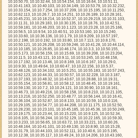
10.9.11, 10.10.53.245, 10.10.48.158, 10.10.17.192, 10.10.13.46, 10.10.8.169, 10.10.6.167, 10.10.29.0, 10.10.9.30, 10.10.49.64, 10.10.60.47, 10.10.22.156, 10.10.5.37, 10.10.48.126, 10.10.34.102, 10.10.5.251, 10.10.55.183, 10.10.57.243, 10.10.62.123, 10.10.44.33, 10.10.50.57, 10.10.32.228, 10.10.3.187, 10.10.37.193, 10.10.48.32, 10.10.43.67, 10.10.28.88, 10.10.19.31, 10.10.55.154, 10.10.56.81, 10.10.58.12, 10.10.48.45, 10.10.19.161, 10.10.59.130, 10.10.7.2, 10.10.24.121, 10.10.30.90, 10.10.18.161, 10.10.46.73, 10.10.49.216, 10.10.58.158, 10.10.8.210, 10.10.21.105, 10.10.13.216, 10.10.52.250, 10.10.48.77, 10.10.56.144, 10.10.16.41, 10.10.36.104, 10.10.52.87, 10.10.8.133, 10.10.10.59, 10.10.0.116, 10.10.29.105, 10.10.54.77, 10.10.44.208, 10.10.11.175, 10.10.52.50, 10.10.28.230, 10.10.23.101, 10.10.45.185, 10.10.45.36, 10.10.50.249, 10.10.19.175, 10.10.23.44, 10.10.15.220, 10.10.9.125, 10.10.52.34, 10.10.6.105, 10.10.56.244, 10.10.52.129, 10.10.22.165, 10.10.59.30, 10.10.3.233, 10.10.56.65, 10.10.63.72, 10.10.33.221, 10.10.60.26, 10.10.48.164, 10.10.41.101, 10.10.49.130, 10.10.8.90, 10.10.15.28, 10.10.31.79, 10.10.44.103, 10.10.52.111, 10.10.40.6, 10.10.5.195, 10.10.12.38, 10.10.35.117, 10.10.49.24, 10.10.14.206, 10.10.43.160, 10.10.30.245, 10.10.18.159, 10.10.36.138, 10.10.63.209, 10.10.39.225, 10.10.45.166, 10.10.29.31, 10.10.31.45, 10.10.52.152, 10.10.56.49, 10.10.57.16, 10.10.29.180, 10.10.51.98, 10.10.47.207, 10.10.20.4, 10.10.15.192, 10.10.23.127, 10.10.25.48, 10.10.17.204, 10.10.8.37, 10.10.19.123, 10.10.39.47, 10.10.3.157, 10.10.42.181, 10.10.41.182, 10.10.4.91, 10.10.29.34, 10.10.9.139, 10.10.57.107, 10.10.55.76, 10.10.41.157, 10.10.25.121, 10.10.47.172, 10.10.42.219, 10.10.11.42, 10.10.21.143, 10.10.51.33, 10.10.58.74, 10.10.37.101, 10.10.26.169, 10.10.41.140, 10.10.36.87, 10.10.41.234, 10.10.37.216, 10.10.2.213, 10.10.26.146, 10.10.21.249, 10.10.62.136, 10.10.35.27, 10.10.43.1, 10.10.33.181, 10.10.45.168, 10.10.27.166, 10.10.19.74, 10.10.58.233, 10.10.50.136, 10.10.45.43, 10.10.13.42, 10.10.41.94, 10.10.49.6, 10.10.32.28, 10.10.42.67, 10.10.44.183, 10.10.38.45, 10.10.0.113, 10.10.2.38, 10.10.9.181, 10.10.7.127, 10.10.56.107, 10.10.33.233, 10.10.33.160, 10.10.1.219, 10.10.40.12, 10.10.37.49, 10.10.41.47, 10.10.13.24, 10.10.8.198, 10.10.51.57, 10.10.14.214, 10.10.53.52, 10.10.2.203, 10.10.6.225, 10.10.61.157, 10.10.4.223, 10.10.12.240, 10.10.21.13, 10.10.4.207, 10.10.62.183, 10.10.30.230, 10.10.54.3, 10.10.42.162, 10.10.3.156, 10.10.40.217, 10.10.3.37, 10.10.53.27, 10.10.26.173, 10.10.10.165, 10.10.8.180, 10.10.23.21, 10.10.46.63, 10.10.24.112, 10.10.8.6, 10.10.13.132, 10.10.29.74, 10.10.50.161, 10.10.58.240, 10.10.50.106, 10.10.46.46, 10.10.23.88, 10.10.62.110, 10.10.27.239, 10.10.62.194, 10.10.44.190, 10.10.59.138, 10.10.7.14, 10.10.23.203, 10.10.15.247, 10.10.20.177, 10.10.52.140, 10.10.26.159, 10.10.50.247, 10.10.38.191, 10.10.41.246, 10.10.17.126, 10.10.25.22, 10.10.32.38, 10.10.39.185, 10.10.34.62, 10.10.21.21, 10.10.54.149, 10.10.46.125, 10.10.0.170, 10.10.5.155, 10.10.24.149, 10.10.13.230, 10.10.49.142, 10.10.14.140, 10.10.52.15, 10.10.60.57, 10.10.50.108, 10.10.59.194, 10.10.63.225, 10.10.5.28, 10.10.31.115, 10.10.20.223, 10.10.12.205, 10.10.14.90, 10.10.46.149, 10.10.26.154, 10.10.46.104, 10.10.3.214, 10.10.49.204, 10.10.29.96, 10.10.40.130, 10.10.2.252, 10.10.49.57, 10.10.41.88, 10.10.2.5, 10.10.15.144, 10.10.50.35, 10.10.34.126, 10.10.50.61, 10.10.51.233, 10.10.18.5, 10.10.31.27, 10.10.14.48, 10.10.28.146, 10.10.9.13, 10.10.23.26, 10.10.15.177, 10.10.32.149, 10.10.30.2, 10.10.35.88, 10.10.30.150, 10.10.28.116, 10.10.28.205, 10.10.22.11, 10.10.5.8, 10.10.33.135, 10.10.39.53, 10.10.28.243, 10.10.51.93, 10.10.60.43, 10.10.2.94, 10.10.20.142, 10.10.61.66, 10.10.37.148, 10.10.10.250, 10.10.49.50, 10.10.37.102, 10.10.35.241, 10.10.34.87, 10.10.6.106, 10.10.56.236, 10.10.11.145, 10.10.23.158, 10.10.33.95, 10.10.21.250, 10.10.39.83, 10.10.52.199, 10.10.42.165, 10.10.22.176, 10.10.31.40, 10.10.8.51, 10.10.63.66, 10.10.11.210, 10.10.5.111, 10.10.34.139, 10.10.38.75, 10.10.14.177, 10.10.41.110, 10.10.12.232, 10.10.29.76, 10.10.46.123, 10.10.42.250, 10.10.52.116, 10.10.28.101, 10.10.42.39, 10.10.45.78, 10.10.62.174, 10.10.27.120, 10.10.2.55, 10.10.13.15, 10.10.11.95, 10.10.43.122, 10.10.36.20, 10.10.0.225, 10.10.33.96, 10.10.57.187, 10.10.12.234, 10.10.33.117, 10.10.30.228, 10.10.46.19, 10.10.41.80, 10.10.5.42, 10.10.0.24, 10.10.21.213, 10.10.61.188, 10.10.56.248, 10.10.14.95, 10.10.3.11, 10.10.29.72, 10.10.36.232, 10.10.9.155, 10.10.50.175, 10.10.18.125, 10.10.40.213, 10.10.21.76, 10.10.15.229, 10.10.17.244, 10.10.50.53, 10.10.27.213, 10.10.26.22, 10.10.38.55, 10.10.53.249, 10.10.54.254, 10.10.17.88, 10.10.27.124, 10.10.47.241, 10.10.30.81, 10.10.10.238, 10.10.38.37, 10.10.11.17, 10.10.12.239, 10.10.60.74, 10.10.8.166, 10.10.35.70, 10.10.44.4, 10.10.48.33, 10.10.52.173, 10.10.39.137, 10.10.15.154, 10.10.5.44, 10.10.38.91, 10.10.8.43, 10.10.51.202, 10.10.9.246, 10.10.41.186, 10.10.27.20, 10.10.7.141, 10.10.22.33, 10.10.48.62, 10.10.58.103, 10.10.62.118, 10.10.33.242, 10.10.17.48, 10.10.0.96, 10.10.39.116, 10.10.3.4, 10.10.9.20, 10.10.54.148, 10.10.54.126, 10.10.32.104, 10.10.58.43, 10.10.18.201, 10.10.10.131, 10.10.17.62, 10.10.1.140, 10.10.57.182, 10.10.62.17, 10.10.61.176, 10.10.52.42, 10.10.34.213, 10.10.61.242, 10.10.57.241, 10.10.46.202, 10.10.53.87, 10.10.45.201, 10.10.54.227, 10.10.2.125, 10.10.37.96, 10.10.22.95, 10.10.0.214, 10.10.51.69, 10.10.59.202, 10.10.1.71, 10.10.15.34, 10.10.31.114, 10.10.37.35, 10.10.0.87, 10.10.58.23, 10.10.0.64, 10.10.36.71, 10.10.54.163, 10.10.54.171, 10.10.16.93, 10.10.31.65, 10.10.7.66, 10.10.31.225, 10.10.40.220, 10.10.21.147, 10.10.47.106, 10.10.38.53, 10.10.61.244, 10.10.19.250, 10.10.0.45, 10.10.58.90, 10.10.45.195, 10.10.63.2, 10.10.47.56, 10.10.24.5, 10.10.5.203, 10.10.56.32, 10.10.42.109, 10.10.40.3, 10.10.47.221, 10.10.62.51, 10.10.34.132, 10.10.56.92, 10.10.32.168, 10.10.59.136, 10.10.56.201, 10.10.12.152, 10.10.17.227, 10.10.41.139, 10.10.57.242, 10.10.56.35, 10.10.53.144, 10.10.2.3, 10.10.25.99, 10.10.41.8, 10.10.56.68, 10.10.2.228, 10.10.35.68, 10.10.1.0, 10.10.35.238, 10.10.52.4, 10.10.11.108, 10.10.54.158, 10.10.16.84, 10.10.48.113, 10.10.21.206, 10.10.33.20, 10.10.6.104, 10.10.41.189, 10.10.23.75, 10.10.21.110, 10.10.25.41, 10.10.60.75, 10.10.46.147, 10.10.54.113, 10.10.14.155, 10.10.43.42, 10.10.47.102, 10.10.28.117, 10.10.41.223, 10.10.16.103, 10.10.20.135, 10.10.45.61, 10.10.20.2, 10.10.18.137, 10.10.1.185, 10.10.23.10, 10.10.30.148, 10.10.50.190, 10.10.53.53, 10.10.50.233, 10.10.43.49, 10.10.48.67, 10.10.61.180, 10.10.10.132, 10.10.51.147, 10.10.5.187, 10.10.29.1, 10.10.10.151, 10.10.22.34, 10.10.2.240, 10.10.46.100, 10.10.42.225, 10.10.14.3, 10.10.50.188, 10.10.57.205, 10.10.39.212, 10.10.32.124, 10.10.7.99, 10.10.55.187, 10.10.46.151, 10.10.54.64, 10.10.1.77, 10.10.48.161, 10.10.45.199, 10.10.16.42, 10.10.16.179, 10.10.20.229, 10.10.48.222, 10.10.58.170, 10.10.56.6, 10.10.50.200, 10.10.20.180, 10.10.34.194, 10.10.29.189, 10.10.2.8, 10.10.34.225, 10.10.49.128, 10.10.8.29, 10.10.28.121, 10.10.41.39, 10.10.16.187, 10.10.47.54, 10.10.36.224, 10.10.13.44, 10.10.12.175, 10.10.26.44, 10.10.63.159, 10.10.7.19, 10.10.47.4, 10.10.22.118, 10.10.33.16, 10.10.11.190, 10.10.24.242, 10.10.15.102, 10.10.19.196, 10.10.9.14, 10.10.54.156, 10.10.28.35, 10.10.39.186, 10.10.50.86, 10.10.0.110, 10.10.4.35, 10.10.12.87, 10.10.0.20, 10.10.24.42, 10.10.4.109, 10.10.9.75, 10.10.26.147, 10.10.20.50, 10.10.56.229, 10.10.13.251, 10.10.58.200, 10.10.23.27, 10.10.58.1, 10.10.3.213, 10.10.29.225, 10.10.39.55, 10.10.1.80, 10.10.11.15, 10.10.12.235, 10.10.59.23, 10.10.7.142, 10.10.56.207, 10.10.14.188, 10.10.26.4, 10.10.57.155, 10.10.56.129, 10.10.32.165, 10.10.18.192, 10.10.6.231, 10.10.31.218, 10.10.8.116, 10.10.40.79, 10.10.37.191, 10.10.24.173, 10.10.58.202, 10.10.33.119, 10.10.29.67, 10.10.51.5, 10.10.16.48, 10.10.1.83, 10.10.53.186, 10.10.46.236, 10.10.5.167, 10.10.34.84, 10.10.0.0, 10.10.25.51, 10.10.50.240, 10.10.11.90, 10.10.62.37, 10.10.3.232, 10.10.12.160, 10.10.42.179, 10.10.18.61, 10.10.4.212, 10.10.30.78, 10.10.59.90, 10.10.24.224, 10.10.17.73, 10.10.43.70, 10.10.48.12, 10.10.54.125, 10.10.4.82, 10.10.63.218, 10.10.37.167, 10.10.3.117, 10.10.26.16, 10.10.48.120, 10.10.2.186, 10.10.34.7, 10.10.59.51, 10.10.48.7, 10.10.57.68, 10.10.22.160, 10.10.25.103, 10.10.55.150, 10.10.60.192, 10.10.23.230, 10.10.30.196, 10.10.52.113, 10.10.18.119, 10.10.60.244, 10.10.4.181, 10.10.24.94, 10.10.56.87, 10.10.6.120, 10.10.31.119, 10.10.9.251, 10.10.42.30, 10.10.2.7, 10.10.62.150, 10.10.54.196, 10.10.37.164, 10.10.61.38, 10.10.23.129, 10.10.45.31, 10.10.10.203, 10.10.36.233, 10.10.31.158, 10.10.6.137, 10.10.38.255, 10.10.37.162, 10.10.43.65, 10.10.63.34, 10.10.29.5, 10.10.49.193, 10.10.0.196, 10.10.52.3, 10.10.38.59, 10.10.13.128, 10.10.36.179, 10.10.31.82, 10.10.43.134, 10.10.5.166, 10.10.17.165, 10.10.53.110, 10.10.7.36, 10.10.53.219, 10.10.57.56, 10.10.7.31, 10.10.53.88, 10.10.35.95, 10.10.23.109, 10.10.56.147, 10.10.47.101, 10.10.28.152, 10.10.6.43, 10.10.28.41, 10.10.9.127, 10.10.18.249, 10.10.24.122, 10.10.50.44, 10.10.19.187, 10.10.56.254, 10.10.24.80, 10.10.16.157, 10.10.15.5, 10.10.7.100, 10.10.28.207, 10.10.35.6, 10.10.1.121, 10.10.42.180, 10.10.9.70, 10.10.55.242, 10.10.7.0, 10.10.22.28, 10.10.19.236, 10.10.44.140, 10.10.8.35, 10.10.48.119, 10.10.43.97, 10.10.60.234, 10.10.9.85, 10.10.46.52, 10.10.53.185, 10.10.48.42, 10.10.52.32, 10.10.33.86, 10.10.52.175, 10.10.41.96, 10.10.16.85, 10.10.59.223, 10.10.58.86, 10.10.20.75, 10.10.42.80, 10.10.61.154, 10.10.60.226, 10.10.2.237, 10.10.58.198, 10.10.60.196, 10.10.33.89, 10.10.43.232, 10.10.10.37, 10.10.2.244, 10.10.49.69, 10.10.16.226, 10.10.17.17, 10.10.6.123, 10.10.53.214, 10.10.56.253, 10.10.63.216, 10.10.61.243, 10.10.23.219, 10.10.13.237, 10.10.6.236, 10.10.31.73, 10.10.8.53, 10.10.55.207, 10.10.52.236, 10.10.50.172, 10.10.38.133, 10.10.2.51, 10.10.4.103, 10.10.46.232, 10.10.62.152, 10.10.60.107, 10.10.61.107, 10.10.63.187,